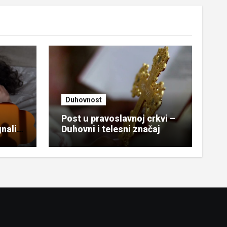
Duhovnost
Post u pravoslavnoj crkvi –
gnali
Duhovni i telesni značaj