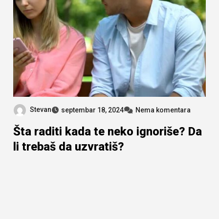
Stevan
septembar 18, 2024
Nema komentara
Šta raditi kada te neko ignoriše? Da
li trebaš da uzvratiš?