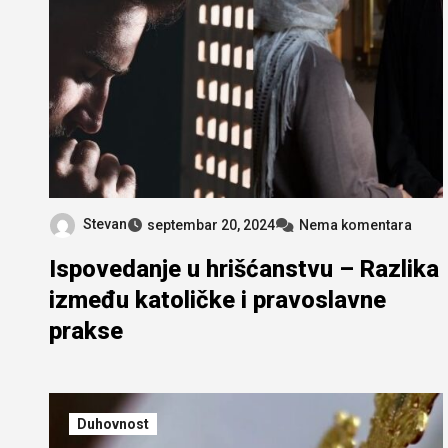
Stevan
septembar 20, 2024
Nema komentara
Ispovedanje u hrišćanstvu – Razlika
između katoličke i pravoslavne
prakse
Duhovnost