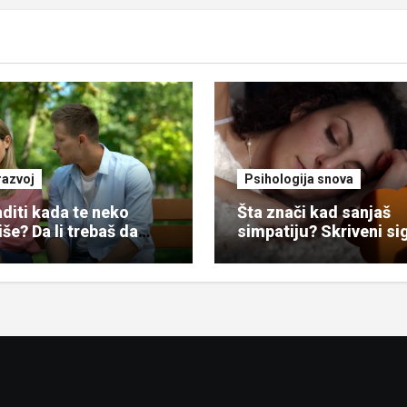
razvoj
Psihologija snova
aditi kada te neko
Šta znači kad sanjaš
iše? Da li trebaš da
simpatiju? Skriveni si
tiš?
iz snova