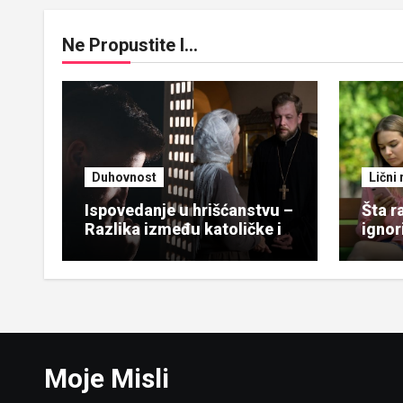
Ne Propustite I...
Duhovnost
Lični 
Ispovedanje u hrišćanstvu –
Šta r
Razlika između katoličke i
ignor
pravoslavne prakse
uzvra
Moje Misli